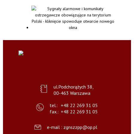
ul.Podchorążych 38,
00-463 Warszawa
tel.:
+48 22 269 31 05
fax.:
+48 22 269 31 05
e-mail : zgnszzpp@op.pl