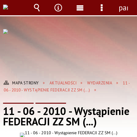
panel
Wyszukiwarka
Narzędzia
Menu
Menu
główne
szczegółow
MAPA STRONY
AKTUALNOŚCI
WYDARZENIA
11 -
06 - 2010 - WYSTĄPIENIE FEDERACJI ZZ SM (...)
11 - 06 - 2010 - Wystąpienie
FEDERACJI ZZ SM (...)