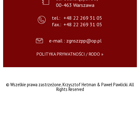
00-463 Warszawa
tel.:
+48 22 269 31 05
fax.:
+48 22 269 31 05
e-mail : zgnszzpp@op.pl
POLITYKA PRYWATNOŚCI / RODO »
© Wszelkie prawa zastrzeżone,
Krzysztof Hetman & Paweł Pawlicki. All
Rights Reserved