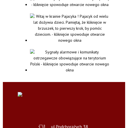
ul.Podchorążych 38,