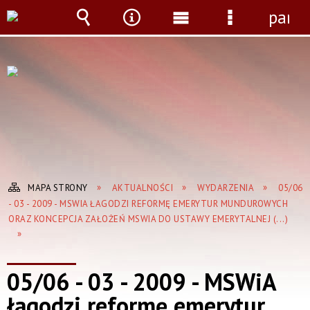
panel
Wyszukiwarka
Narzędzia
Menu
Menu
główne
szczegółow
MAPA STRONY
AKTUALNOŚCI
WYDARZENIA
05/06
- 03 - 2009 - MSWIA ŁAGODZI REFORMĘ EMERYTUR MUNDUROWYCH
ORAZ KONCEPCJA ZAŁOŻEŃ MSWIA DO USTAWY EMERYTALNEJ (...)
05/06 - 03 - 2009 - MSWiA
łagodzi reformę emerytur