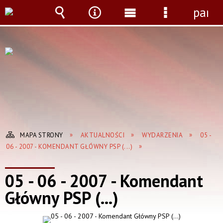
panel
Wyszukiwarka
Narzędzia
Menu
Menu
główne
szczegółow
MAPA STRONY
AKTUALNOŚCI
WYDARZENIA
05 -
06 - 2007 - KOMENDANT GŁÓWNY PSP (...)
05 - 06 - 2007 - Komendant
Główny PSP (...)