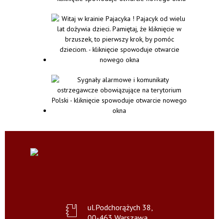
ul.Podchorążych 38,
00-463 Warszawa