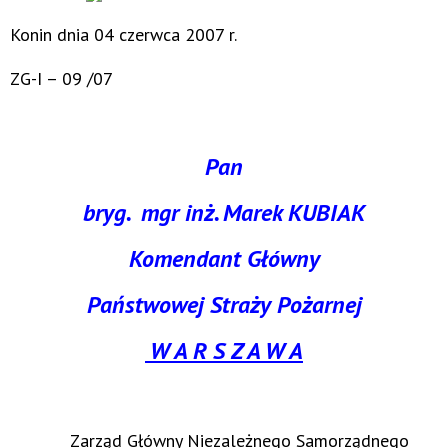
Konin dnia 04 czerwca 2007 r.
ZG-I – 09 /07
Pan
bryg. mgr inż. Marek KUBIAK
Komendant Główny
Państwowej Straży Pożarnej
W A R S Z A W A
Zarząd Główny Niezależnego Samorządnego