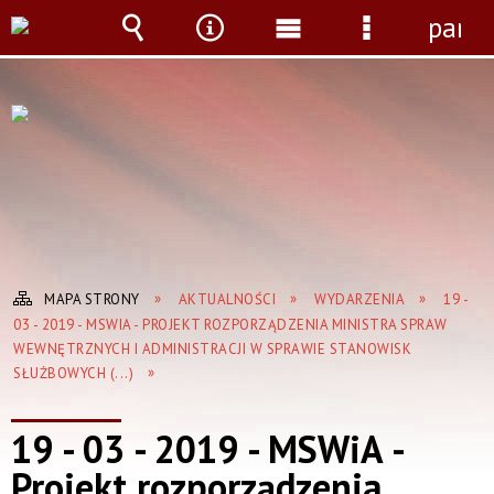
panel
Wyszukiwarka
Narzędzia
Menu
Menu
główne
szczegółow
MAPA STRONY
AKTUALNOŚCI
WYDARZENIA
19 -
03 - 2019 - MSWIA - PROJEKT ROZPORZĄDZENIA MINISTRA SPRAW
WEWNĘTRZNYCH I ADMINISTRACJI W SPRAWIE STANOWISK
SŁUŻBOWYCH (...)
19 - 03 - 2019 - MSWiA -
Projekt rozporządzenia