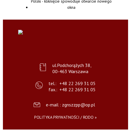
ul.Podchorążych 38,
00-463 Warszawa
tel.:
+48 22 269 31 05
fax.:
+48 22 269 31 05
e-mail : zgnszzpp@op.pl
POLITYKA PRYWATNOŚCI / RODO »